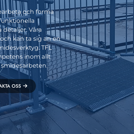
earbeta och forma
 funktionella
 detaljer. Våra
och kan ta sig an en
smidesverktyg. TFL
mpetens inom allt
h smidesarbeten.
AKTA OSS