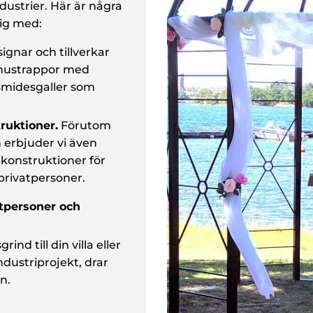
dustrier. Här är några
dig med:
ignar och tillverkar
hustrappor med
midesgaller som
ruktioner.
Förutom
 erbjuder vi även
ålkonstruktioner för
privatpersoner.
tpersoner och
nd till din villa eller
ndustriprojekt, drar
n.