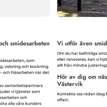
 och smidesarbeten
Vi utför även smi
Om du har befintliga sm
eller renoveras, kan vi hjä
smidesarbeten, som
allt från mindre justeringa
ng, valsning och bockning.
- och fräsarbeten när det
Hör av dig om näs
Västervik
k av samarbetspartners
juder vi tjänster som
Kontakta oss
redan idag f
desarbeten och
offert.
öta alla våra kunders