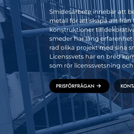
Smidesarbete innebär att b
metall för att skapa allt från
konstruktioner till dekorativa
smeder har lång erfarenhet 
rad olika projekt med sina 
Licenssvets har en bred ko
som rör licenssvetsning oc
PRISFÖRFRÅGAN
KONT