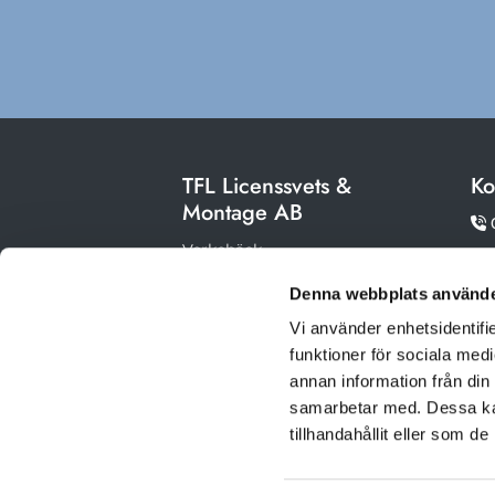
TFL Licenssvets &
Ko
Montage AB

Verkebäck

593 96 Västervik
Denna webbplats använde

me
Org.nr: 556744-4558
Vi använder enhetsidentifie
funktioner för sociala medi
annan information från din
samarbetar med. Dessa kan
tillhandahållit eller som d