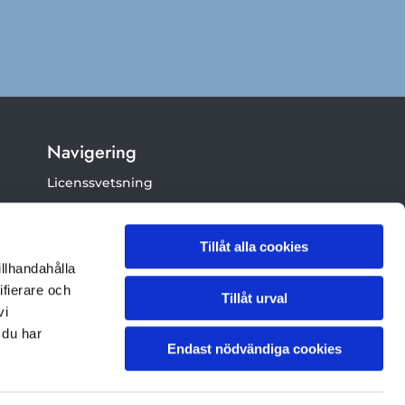
Navigering
Licenssvetsning
Smidesarbeten
Rörsvetsning
Tillåt alla cookies
illhandahålla
Legotillverkning
ifierare och
Tillåt urval
Montering
vi
Industriservice / bemanning
 du har
Endast nödvändiga cookies