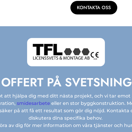
KONTAKTA OSS
 OFFERT PÅ SVETSNIN
 att hjälpa dig med ditt nästa projekt, och vi tar emot
ration,
smidesarbete
eller en stor byggkonstruktion. 
äker på att få ett resultat som gör dig nöjd. Kontakta os
diskutera dina specifika behov.
a av dig för mer information om våra tjänster och hur 