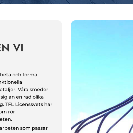
N VI
rbeta och forma
nktionella
detaljer. Våra smeder
sig an en rad olika
. TFL Licenssvets har
om rör
eten.
esarbeten som passar