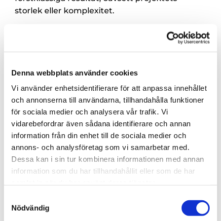
storlek eller komplexitet.
Licenssvetsning i rostfritt stål
– För
byggsmide och andra applikationer där
korrosionsbeständighet är avgörande.
TIG-svets
– Traditionell metod som är
Denna webbplats använder cookies
särskilt lämplig för rör och strukturella
Vi använder enhetsidentifierare för att anpassa innehållet
svetsningar.
och annonserna till användarna, tillhandahålla funktioner
Svetsa aluminium
– En komplex process
för sociala medier och analysera vår trafik. Vi
som kräver specialkunskaper för att
vidarebefordrar även sådana identifierare och annan
uppnå rätt balans mellan styrka och vikt.
information från din enhet till de sociala medier och
annons- och analysföretag som vi samarbetar med.
Vi arbetar också med svetsat nät, vilket är ett
Dessa kan i sin tur kombinera informationen med annan
viktigt material för allt från stängsel till
information som du har tillhandahållit eller som de har
byggkonstruktioner. Svetsat nät kräver en
samlat in när du har använt deras tjänster.
exakt teknik för att säkerställa stabilitet och
Samtyckesval
lång livslängd, och vi har den kunskap som
Nödvändig
behövs för det.