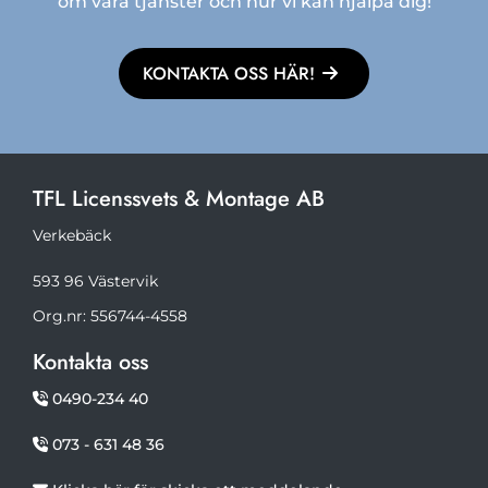
om våra tjänster och hur vi kan hjälpa dig!
KONTAKTA OSS HÄR!
TFL Licenssvets & Montage AB
Verkebäck
593 96 Västervik
Org.nr: 556744-4558
Kontakta oss
0490-234 40

073 - 631 48 36
