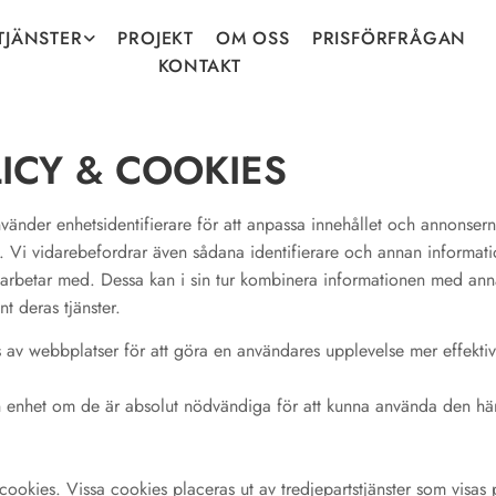
TJÄNSTER
PROJEKT
OM OSS
PRISFÖRFRÅGAN
KONTAKT
ICY & COOKIES
nder enhetsidentifierare för att anpassa innehållet och annonserna 
k. Vi vidarebefordrar även sådana identifierare och annan informatio
arbetar med. Dessa kan i sin tur kombinera informationen med anna
t deras tjänster.
 av webbplatser för att göra en användares upplevelse mer effektiv
din enhet om de är absolut nödvändiga för att kunna använda den h
okies. Vissa cookies placeras ut av tredjepartstjänster som visas 