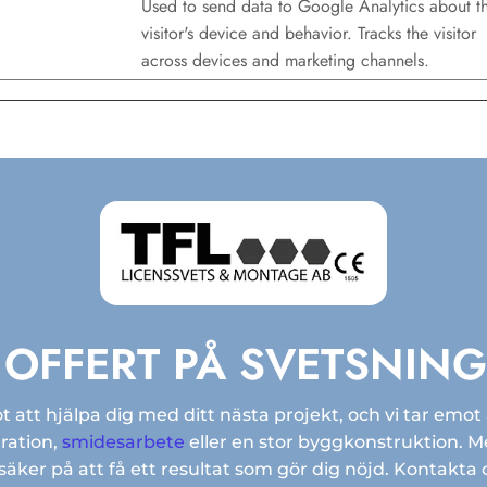
Used to send data to Google Analytics about t
visitor's device and behavior. Tracks the visitor
across devices and marketing channels.
 OFFERT PÅ SVETSNIN
 att hjälpa dig med ditt nästa projekt, och vi tar emot
ration,
smidesarbete
eller en stor byggkonstruktion. 
äker på att få ett resultat som gör dig nöjd. Kontakta os