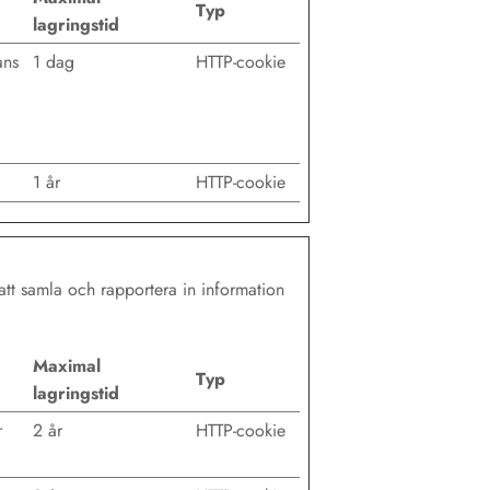
Typ
lagringstid
ans
1 dag
HTTP-cookie
1 år
HTTP-cookie
att samla och rapportera in information
Maximal
Typ
lagringstid
r
2 år
HTTP-cookie