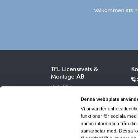
Välkommen att hör
TFL Licenssvets &
Ko
Montage AB

Verkebäck

593 96 Västervik
Denna webbplats använde

me
Org.nr: 556744-4558
Vi använder enhetsidentifie
funktioner för sociala medi
annan information från din
samarbetar med. Dessa kan