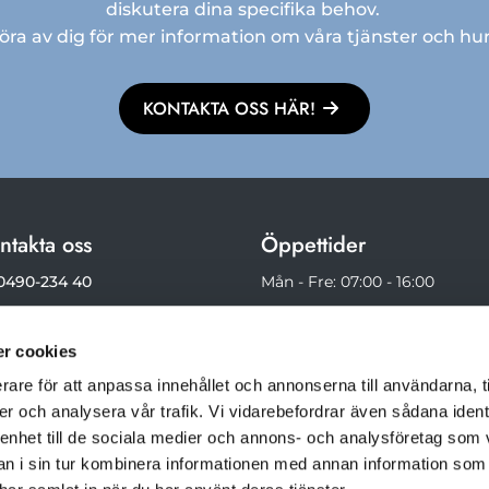
diskutera dina specifika behov.
a av dig för mer information om våra tjänster och hur 
KONTAKTA OSS HÄR!
ntakta oss
Öppettider
0490-234 40
Mån - Fre: 07:00 - 16:00
073 - 631 48 36
Lör - Sön: Stängt
r cookies
Klicka här för skicka ett
ddelande
rare för att anpassa innehållet och annonserna till användarna, t
er och analysera vår trafik. Vi vidarebefordrar även sådana ident
 enhet till de sociala medier och annons- och analysföretag som 
 i sin tur kombinera informationen med annan information som