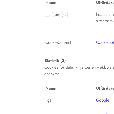
Namn
Utfärdar
__cf_bm [x2]
hcaptcha
site-asset
CookieConsent
Cookiebot
Statistik (2)
Cookies för statistik hjälper en webbpla
anonymt.
Namn
Utfärdar
_ga
Google