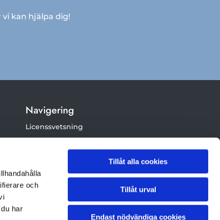
vi kan hjälpa dig!
Navigering
Licenssvetsning
Smidesarbeten
Rörsvetsning
Tillåt alla cookies
illhandahålla
Legotillverkning
ifierare och
Tillåt urval
Montering
vi
Industriservice / bemanning
 du har
Endast nödvändiga cookies