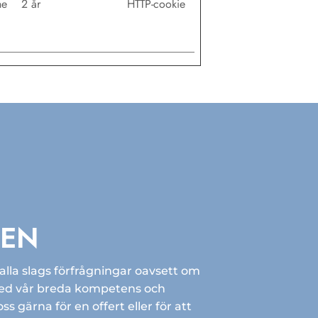
he
2 år
HTTP-cookie
GEN
 alla slags förfrågningar oavsett om
Med vår breda kompetens och
s gärna för en offert eller för att