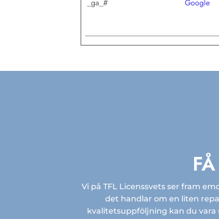
_ga_#
Google
FÅ
Vi på TFL Licenssvets ser fram emot
det handlar om en liten repa
kvalitetsuppföljning kan du vara s